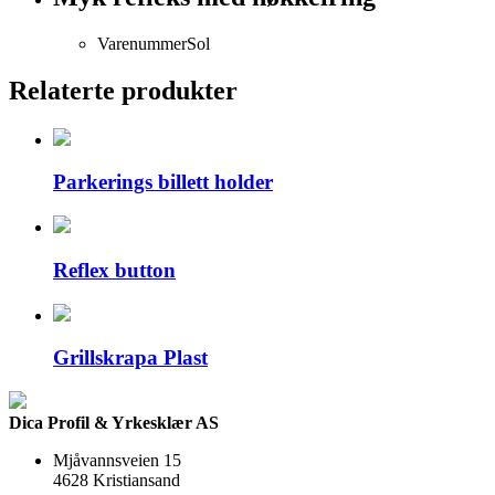
Varenummer
Sol
Relaterte produkter
Parkerings billett holder
Reflex button
Grillskrapa Plast
Dica Profil & Yrkesklær AS
Mjåvannsveien 15
4628 Kristiansand