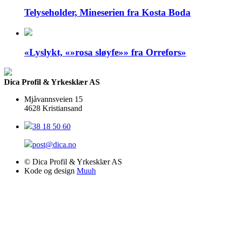
Telyseholder, Mineserien fra Kosta Boda
«Lyslykt, «»rosa sløyfe»» fra Orrefors»
Dica Profil & Yrkesklær AS
Mjåvannsveien 15
4628 Kristiansand
38 18 50 60
post@dica.no
© Dica Profil & Yrkesklær AS
Kode og design
Muuh