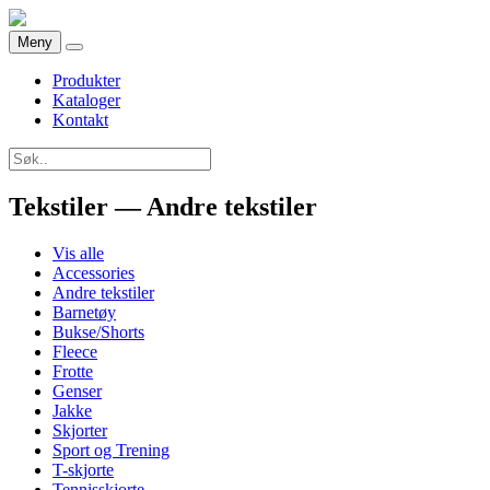
Meny
Produkter
Kataloger
Kontakt
Tekstiler — Andre tekstiler
Vis alle
Accessories
Andre tekstiler
Barnetøy
Bukse/Shorts
Fleece
Frotte
Genser
Jakke
Skjorter
Sport og Trening
T-skjorte
Tennisskjorte